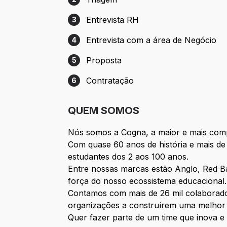
Etapa 2: Triagem
Entrevista RH
3
Etapa 3: Entrevista RH
Entrevista com a área de Negócio
4
Etapa 4: Entrevista com a área de Negóc
Proposta
5
Etapa 5: Proposta
Contratação
6
Etapa 6: Contratação
QUEM SOMOS
Nós somos a Cogna, a maior e mais comp
Com quase 60 anos de história e mais d
estudantes dos 2 aos 100 anos.
Entre nossas marcas estão Anglo, Red Bal
força do nosso ecossistema educacional.
Contamos com mais de 26 mil colaborado
organizações a construírem uma melhor 
Quer fazer parte de um time que inova e