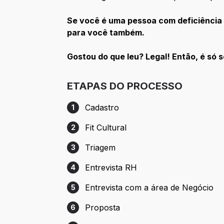
Se você é uma pessoa com deficiência 
para você também.
Gostou do que leu? Legal! Então, é só 
ETAPAS DO PROCESSO
Cadastro
1
Etapa 1: Cadastro
Fit Cultural
2
Etapa 2: Fit Cultural
Triagem
3
Etapa 3: Triagem
Entrevista RH
4
Etapa 4: Entrevista RH
Entrevista com a área de Negócio
5
Etapa 5: Entrevista com a área de Negóc
Proposta
6
Etapa 6: Proposta