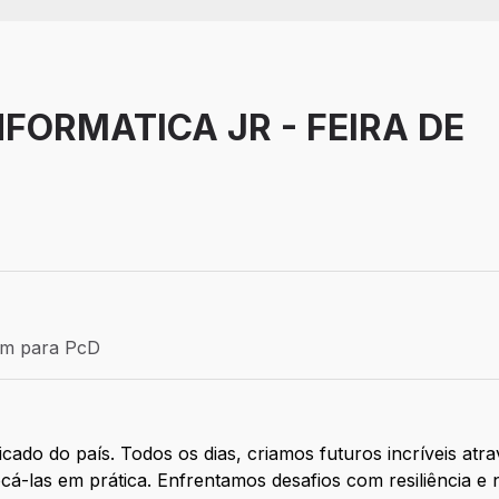
FORMATICA JR - FEIRA DE
Efetivo
ém para PcD
para PcD
icado do país. Todos os dias, criamos futuros incríveis at
locá-las em prática. Enfrentamos desafios com resiliência