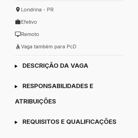
Londrina - PR
Local de trabalho: Londrina - PR
Efetivo
Tipo de vaga: Efetivo
Remoto
Modelo de trabalho: Remoto
Vaga também para PcD
Vaga também para PcD
Ir para candidatura
DESCRIÇÃO DA VAGA
RESPONSABILIDADES E
ATRIBUIÇÕES
REQUISITOS E QUALIFICAÇÕES