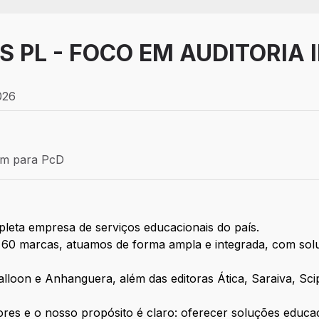
S PL - FOCO EM AUDITORIA
026
Efetivo
ém para PcD
para PcD
leta empresa de serviços educacionais do país.
e 60 marcas, atuamos de forma ampla e integrada, com sol
loon e Anhanguera, além das editoras Ática, Saraiva, Scip
res e o nosso propósito é claro: oferecer soluções educa