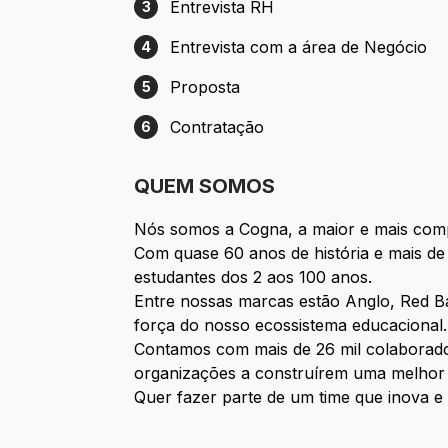
Entrevista RH
3
Etapa 3: Entrevista RH
Entrevista com a área de Negócio
4
Etapa 4: Entrevista com a área de Negóc
Proposta
5
Etapa 5: Proposta
Contratação
6
Etapa 6: Contratação
QUEM SOMOS
Nós somos a Cogna, a maior e mais comp
Com quase 60 anos de história e mais d
estudantes dos 2 aos 100 anos.
Entre nossas marcas estão Anglo, Red Bal
força do nosso ecossistema educacional.
Contamos com mais de 26 mil colaborado
organizações a construírem uma melhor 
Quer fazer parte de um time que inova e