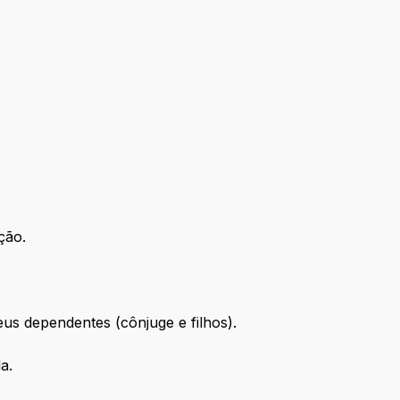
ação.
eus dependentes (cônjuge e filhos).
da.