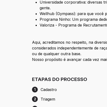
Universidade corporativa: diversas t
gente.
Wellhub (Gympass): para que você p
Programa Ninho: Um programa dedic
Valoriza - Programa de Recrutamento
Aqui, acreditamos no respeito, na divers
considerados independentemente de raça, 
ou de qualquer outra base.
Nosso propósito é avançar cada vez mais
ETAPAS DO PROCESSO
Cadastro
1
Etapa 1: Cadastro
Triagem
2
Etapa 2: Triagem